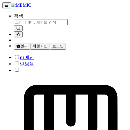
검색
원픽
회원가입
로그인
메인
탐색