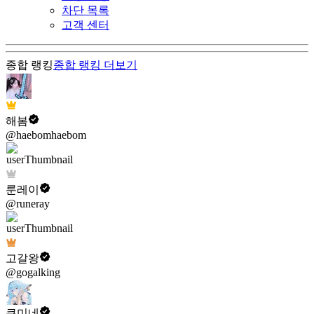
차단 목록
고객 센터
종합 랭킹
종합 랭킹
더보기
해봄
@haebomhaebom
룬레이
@runeray
고갈왕
@gogalking
쿠미네