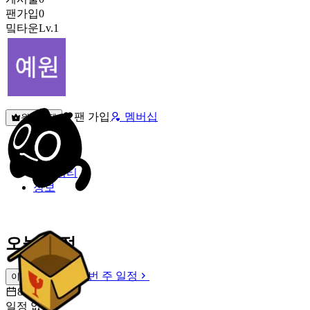
팬가입
0
밐타운
Lv.1
팬 가입
멤버십
원픽선택
밐타운
피드
커뮤니티
정보
오늘 일정
이번 주 일정
이번 주 일정
8월 7일 [금]
일정 없음