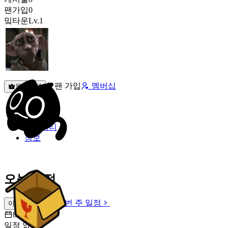
팬가입
0
밐타운
Lv.1
팬 가입
멤버십
원픽선택
밐타운
피드
커뮤니티
정보
오늘 일정
이번 주 일정
이번 주 일정
8월 8일 [토]
일정 없음