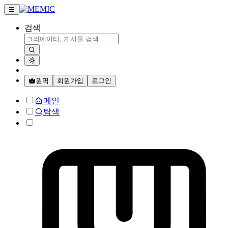
검색
원픽
회원가입
로그인
메인
탐색