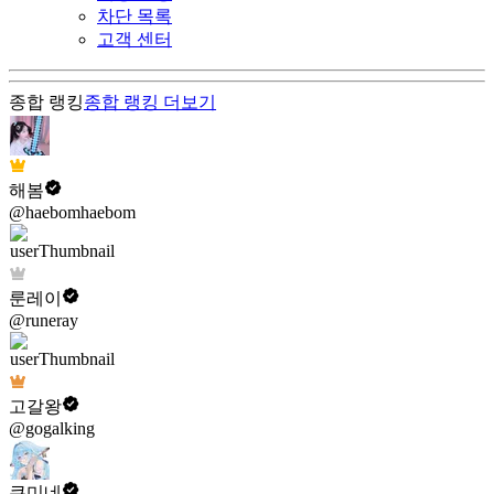
차단 목록
고객 센터
종합 랭킹
종합 랭킹
더보기
해봄
@haebomhaebom
룬레이
@runeray
고갈왕
@gogalking
쿠미네