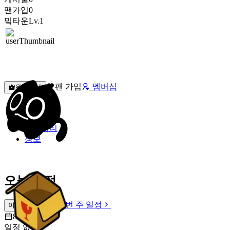
팬가입
0
밐타운
Lv.1
팬 가입
멤버십
원픽선택
밐타운
피드
커뮤니티
정보
오늘 일정
이번 주 일정
이번 주 일정
8월 8일 [토]
일정 없음