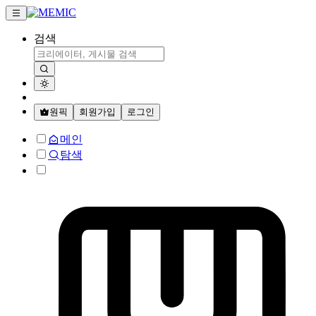
검색
원픽
회원가입
로그인
메인
탐색