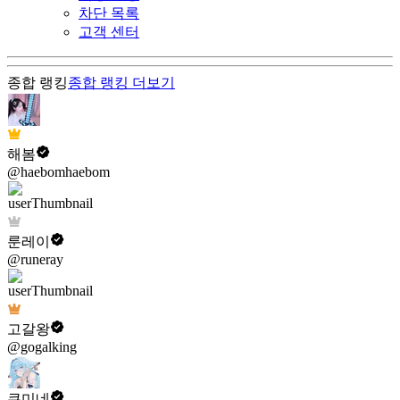
차단 목록
고객 센터
종합 랭킹
종합 랭킹
더보기
해봄
@haebomhaebom
룬레이
@runeray
고갈왕
@gogalking
쿠미네