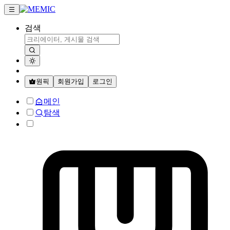
검색
원픽
회원가입
로그인
메인
탐색