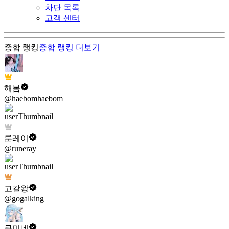
차단 목록
고객 센터
종합 랭킹
종합 랭킹
더보기
해봄
@haebomhaebom
룬레이
@runeray
고갈왕
@gogalking
쿠미네