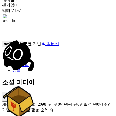
팬가입
0
밐타운
Lv.1
팬 가입
멤버십
원픽선택
밐타운
피드
커뮤니티
정보
소셜 미디어
미밐 공유
개설
2020.11.09 (D+2098)
팬 수
0명
원픽 팬
0명
활성 팬
0명
주간
가입 팬
0명
주간 활동 순위
0위