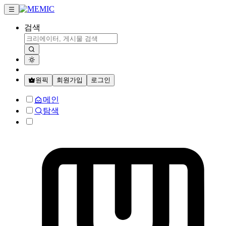
검색
원픽
회원가입
로그인
메인
탐색