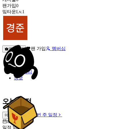
팬가입
0
밐타운
Lv.1
팬 가입
멤버십
원픽선택
밐타운
피드
커뮤니티
정보
오늘 일정
이번 주 일정
이번 주 일정
8월 6일 [목]
일정 없음