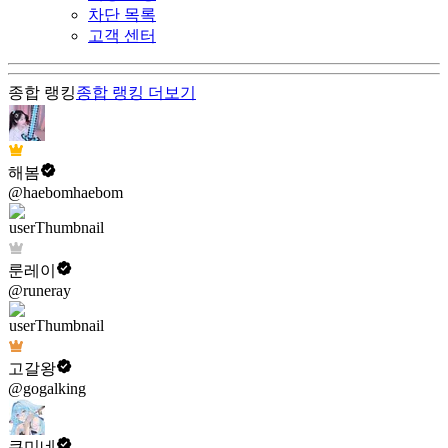
차단 목록
고객 센터
종합 랭킹
종합 랭킹
더보기
해봄
@haebomhaebom
룬레이
@runeray
고갈왕
@gogalking
쿠미네