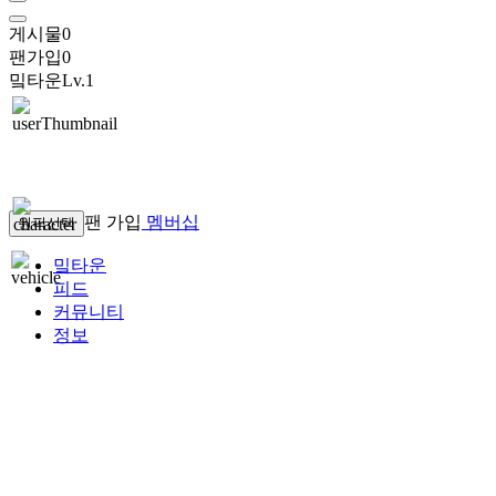
게시물
0
팬가입
0
밐타운
Lv.1
팬 가입
멤버십
원픽선택
밐타운
피드
커뮤니티
정보