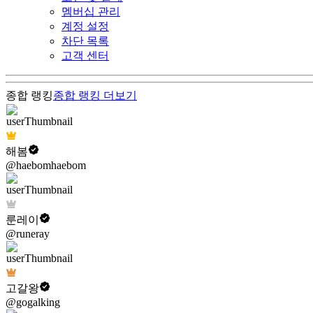
멤버십 관리
계정 설정
차단 목록
고객 센터
종합 랭킹
종합 랭킹
더보기
해봄
@haebomhaebom
룬레이
@runeray
고갈왕
@gogalking