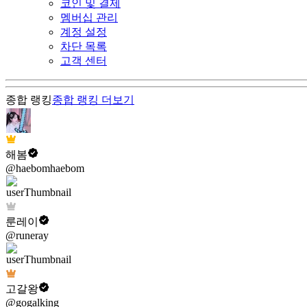
코인 및 결제
멤버십 관리
계정 설정
차단 목록
고객 센터
종합 랭킹
종합 랭킹
더보기
해봄
@haebomhaebom
룬레이
@runeray
고갈왕
@gogalking