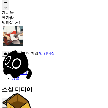
게시물
0
팬가입
0
밐타운
Lv.1
팬 가입
멤버십
원픽선택
밐타운
피드
커뮤니티
정보
소셜 미디어
미밐 공유