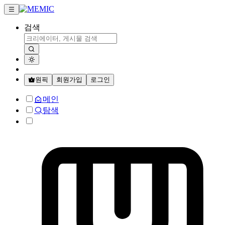
검색
원픽
회원가입
로그인
메인
탐색