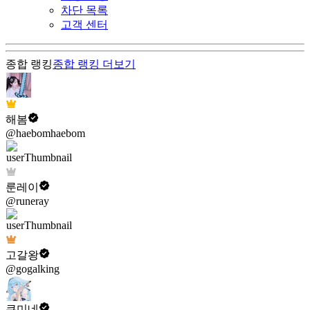
차단 목록
고객 센터
종합 랭킹
종합 랭킹
더보기
해봄
@haebomhaebom
룬레이
@runeray
고갈왕
@gogalking
쿠미네