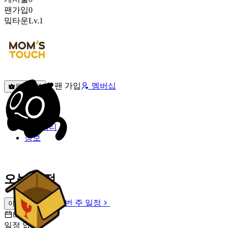
팬가입
0
밐타운
Lv.1
팬 가입
멤버십
원픽선택
밐타운
피드
커뮤니티
정보
오늘 일정
이번 주 일정
이번 주 일정
8월 8일 [토]
일정 없음