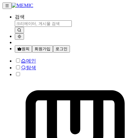
검색
원픽
회원가입
로그인
메인
탐색