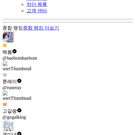
차단 목록
고객 센터
종합 랭킹
종합 랭킹
더보기
해봄
@haebomhaebom
룬레이
@runeray
고갈왕
@gogalking
쿠미네