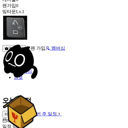
팬가입
0
밐타운
Lv.1
팬 가입
멤버십
원픽선택
밐타운
피드
커뮤니티
정보
오늘 일정
이번 주 일정
이번 주 일정
8월 8일 [토]
일정 없음