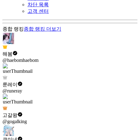
차단 목록
고객 센터
종합 랭킹
종합 랭킹
더보기
해봄
@haebomhaebom
룬레이
@runeray
고갈왕
@gogalking
쿠미네