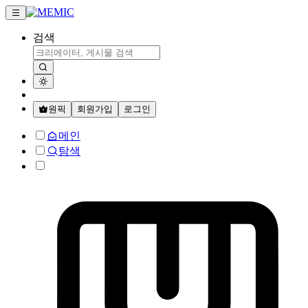
검색
원픽
회원가입
로그인
메인
탐색