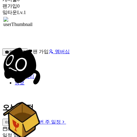
팬가입
0
밐타운
Lv.1
팬 가입
멤버십
원픽선택
밐타운
피드
커뮤니티
정보
오늘 일정
이번 주 일정
이번 주 일정
8월 8일 [토]
일정 없음