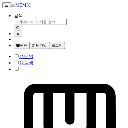
검색
원픽
회원가입
로그인
메인
탐색