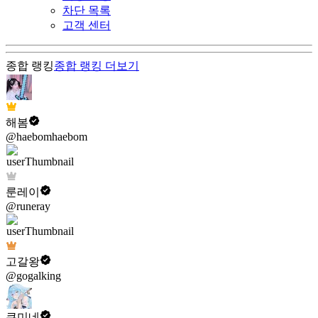
차단 목록
고객 센터
종합 랭킹
종합 랭킹
더보기
해봄
@haebomhaebom
룬레이
@runeray
고갈왕
@gogalking
쿠미네