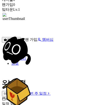
팬가입
0
밐타운
Lv.1
팬 가입
멤버십
원픽선택
밐타운
피드
커뮤니티
정보
오늘 일정
이번 주 일정
이번 주 일정
8월 7일 [금]
일정 없음