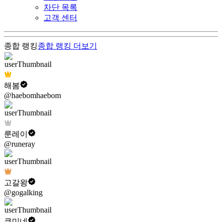
차단 목록
고객 센터
종합 랭킹
종합 랭킹
더보기
해봄
@haebomhaebom
룬레이
@runeray
고갈왕
@gogalking
쿠미네