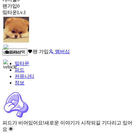
팬가입
0
밐타운
Lv.1
팬 가입
멤버십
원픽선택
밐타운
피드
커뮤니티
정보
피드가 비어있어요!
새로운 이야기가 시작되길 기다리고 있어
요 🌟