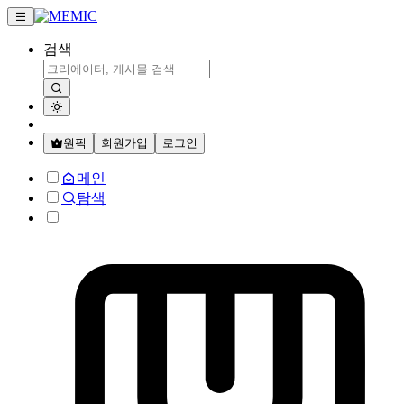
검색
원픽
회원가입
로그인
메인
탐색