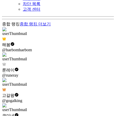
차단 목록
고객 센터
종합 랭킹
종합 랭킹
더보기
해봄
@haebomhaebom
룬레이
@runeray
고갈왕
@gogalking
쿠미네