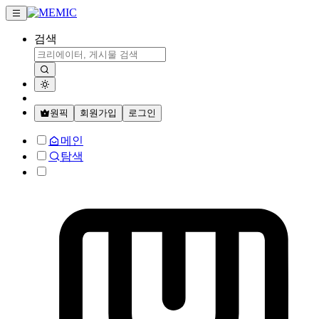
검색
원픽
회원가입
로그인
메인
탐색