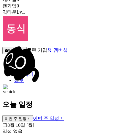
팬가입
0
밐타운
Lv.1
팬 가입
멤버십
원픽선택
밐타운
피드
커뮤니티
정보
오늘 일정
이번 주 일정
이번 주 일정
8월 10일 [월]
일정 없음