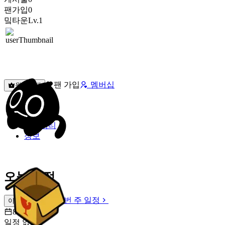
팬가입
0
밐타운
Lv.1
팬 가입
멤버십
원픽선택
밐타운
피드
커뮤니티
정보
오늘 일정
이번 주 일정
이번 주 일정
8월 6일 [목]
일정 없음