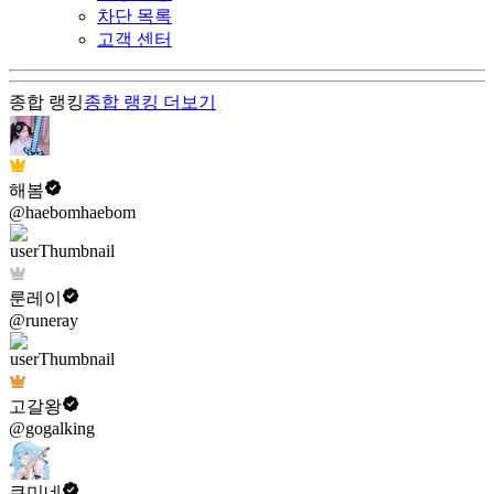
차단 목록
고객 센터
종합 랭킹
종합 랭킹
더보기
해봄
@haebomhaebom
룬레이
@runeray
고갈왕
@gogalking
쿠미네