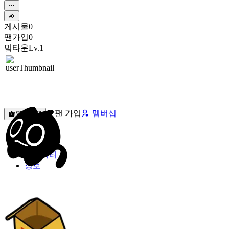
게시물
0
팬가입
0
밐타운
Lv.1
팬 가입
멤버십
원픽선택
밐타운
피드
커뮤니티
정보