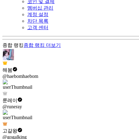
코인 및 결제
멤버십 관리
계정 설정
차단 목록
고객 센터
종합 랭킹
종합 랭킹
더보기
해봄
@haebomhaebom
룬레이
@runeray
고갈왕
@gogalking