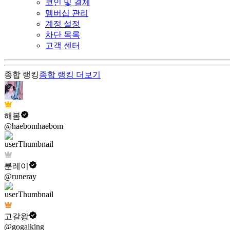
코인 및 결제
멤버십 관리
계정 설정
차단 목록
고객 센터
종합 랭킹
종합 랭킹
더보기
해봄
@haebomhaebom
룬레이
@runeray
고갈왕
@gogalking