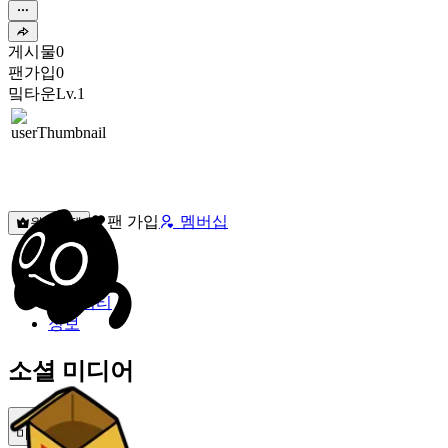
게시물
0
팬가입
0
밐타운
Lv.1
팬 가입
멤버십
원픽선택
밐타운
피드
커뮤니티
정보
소셜 미디어
미밐 공유