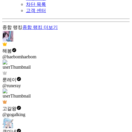
차단 목록
고객 센터
종합 랭킹
종합 랭킹
더보기
해봄
@haebomhaebom
룬레이
@runeray
고갈왕
@gogalking
쿠미네