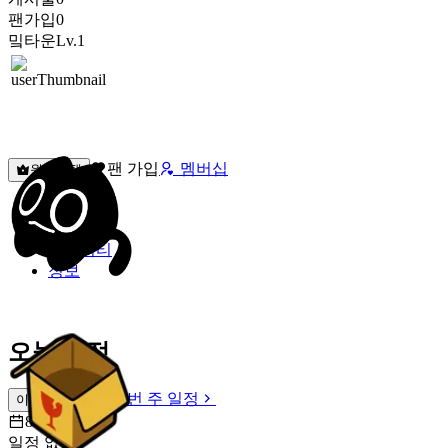
팬가입
0
밐타운
Lv.1
팬 가입
멤버십
원픽선택
밐타운
피드
커뮤니티
정보
오늘 일정
이번 주 일정
이번 주 일정
8월 6일 [목]
일정 없음