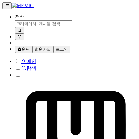
검색
원픽
회원가입
로그인
메인
탐색