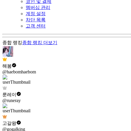
코인 및 결제
멤버십 관리
계정 설정
차단 목록
고객 센터
종합 랭킹
종합 랭킹
더보기
해봄
@haebomhaebom
룬레이
@runeray
고갈왕
@gogalking