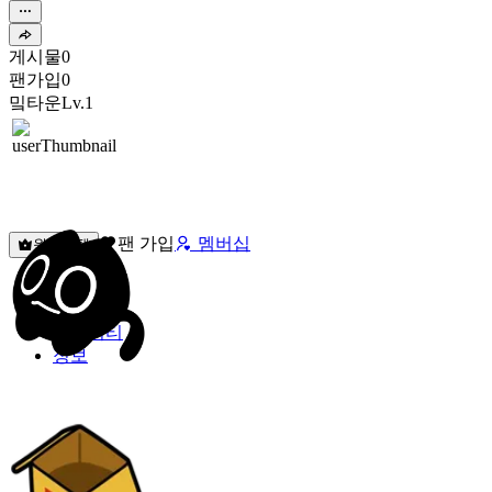
게시물
0
팬가입
0
밐타운
Lv.1
팬 가입
멤버십
원픽선택
밐타운
피드
커뮤니티
정보