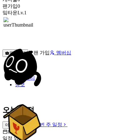
팬가입
0
밐타운
Lv.1
팬 가입
멤버십
원픽선택
밐타운
피드
커뮤니티
정보
오늘 일정
이번 주 일정
이번 주 일정
8월 8일 [토]
일정 없음