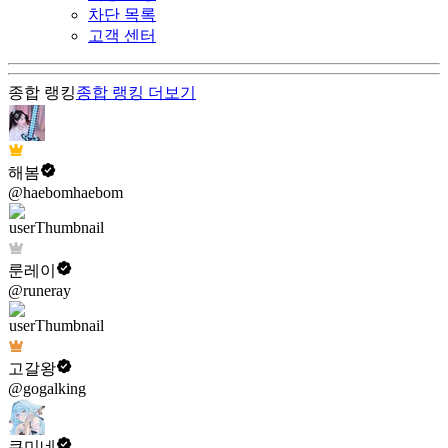
차단 목록
고객 센터
종합 랭킹
종합 랭킹
더보기
해봄
@haebomhaebom
룬레이
@runeray
고갈왕
@gogalking
쿠미네