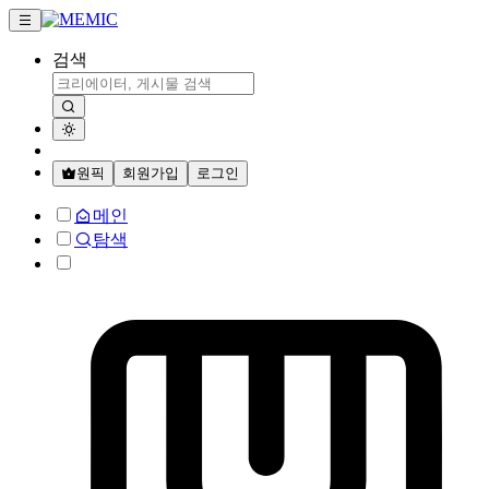
검색
원픽
회원가입
로그인
메인
탐색