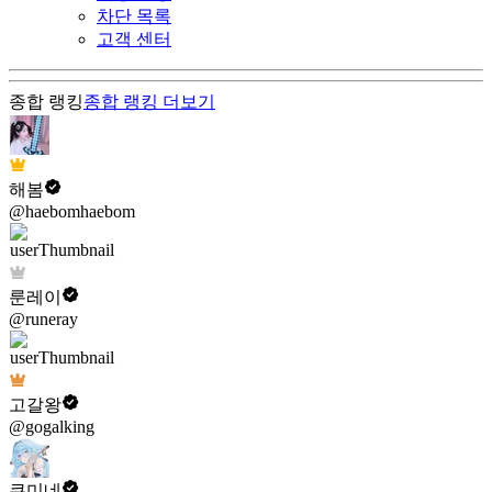
차단 목록
고객 센터
종합 랭킹
종합 랭킹
더보기
해봄
@haebomhaebom
룬레이
@runeray
고갈왕
@gogalking
쿠미네