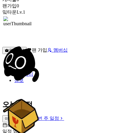
팬가입
0
밐타운
Lv.1
팬 가입
멤버십
원픽선택
밐타운
피드
커뮤니티
정보
오늘 일정
이번 주 일정
이번 주 일정
8월 7일 [금]
일정 없음