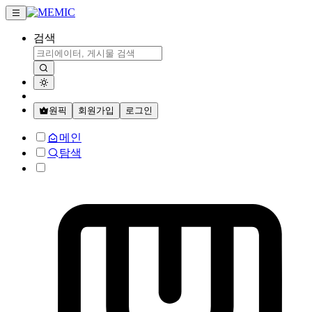
검색
원픽
회원가입
로그인
메인
탐색