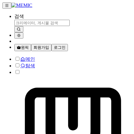
검색
원픽
회원가입
로그인
메인
탐색