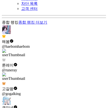
차단 목록
고객 센터
종합 랭킹
종합 랭킹
더보기
해봄
@haebomhaebom
룬레이
@runeray
고갈왕
@gogalking
쿠미네