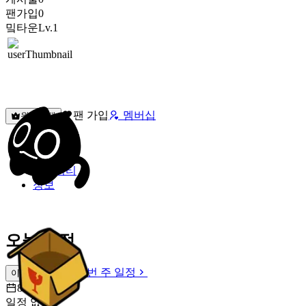
팬가입
0
밐타운
Lv.1
팬 가입
멤버십
원픽선택
밐타운
피드
커뮤니티
정보
오늘 일정
이번 주 일정
이번 주 일정
8월 8일 [토]
일정 없음