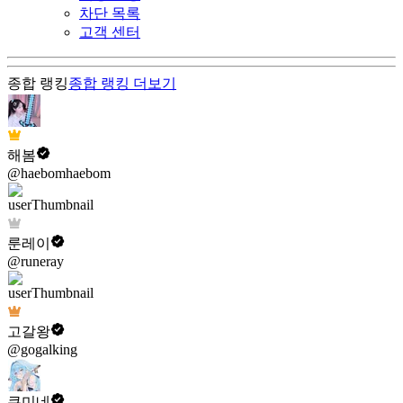
차단 목록
고객 센터
종합 랭킹
종합 랭킹
더보기
해봄
@haebomhaebom
룬레이
@runeray
고갈왕
@gogalking
쿠미네