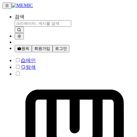
검색
원픽
회원가입
로그인
메인
탐색