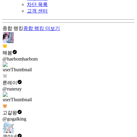
차단 목록
고객 센터
종합 랭킹
종합 랭킹
더보기
해봄
@haebomhaebom
룬레이
@runeray
고갈왕
@gogalking
쿠미네