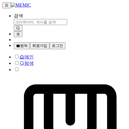
검색
원픽
회원가입
로그인
메인
탐색