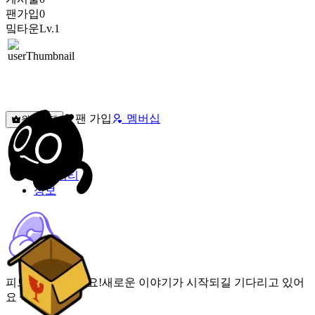
팬가입
0
밐타운
Lv.1
팬 가입
멤버십
원픽선택
밐타운
피드
커뮤니티
정보
피드가 비어있어요!
새로운 이야기가 시작되길 기다리고 있어
요 🌟