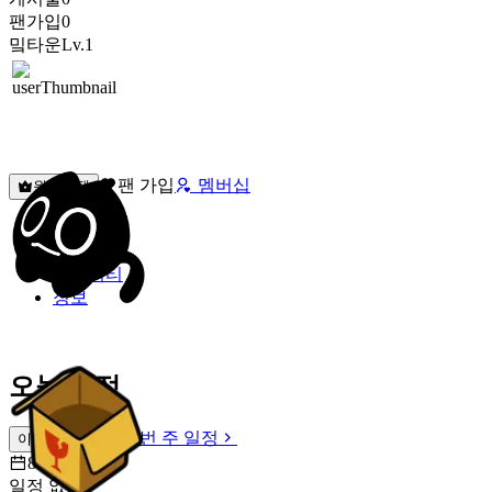
팬가입
0
밐타운
Lv.1
팬 가입
멤버십
원픽선택
밐타운
피드
커뮤니티
정보
오늘 일정
이번 주 일정
이번 주 일정
8월 9일 [일]
일정 없음