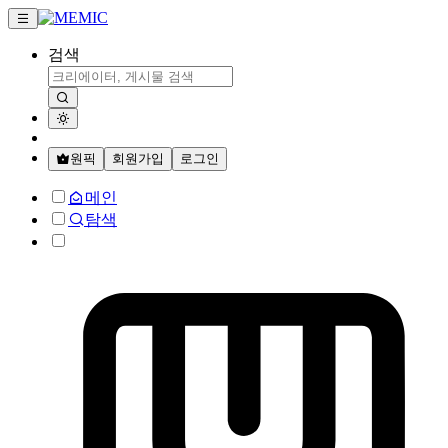
검색
원픽
회원가입
로그인
메인
탐색