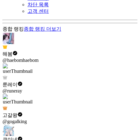
차단 목록
고객 센터
종합 랭킹
종합 랭킹
더보기
해봄
@haebomhaebom
룬레이
@runeray
고갈왕
@gogalking
쿠미네