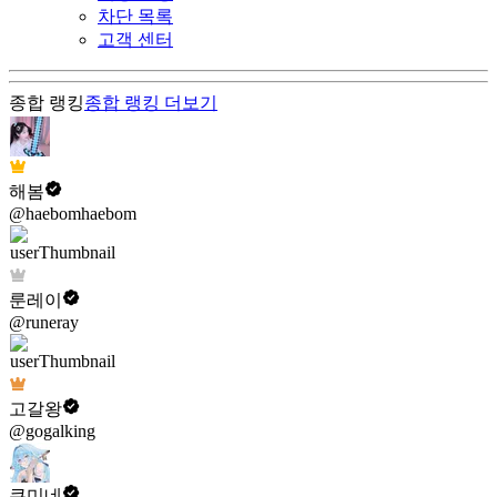
차단 목록
고객 센터
종합 랭킹
종합 랭킹
더보기
해봄
@haebomhaebom
룬레이
@runeray
고갈왕
@gogalking
쿠미네