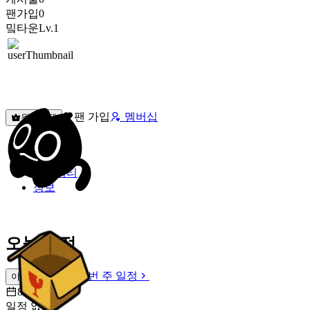
팬가입
0
밐타운
Lv.1
팬 가입
멤버십
원픽선택
밐타운
피드
커뮤니티
정보
오늘 일정
이번 주 일정
이번 주 일정
8월 8일 [토]
일정 없음