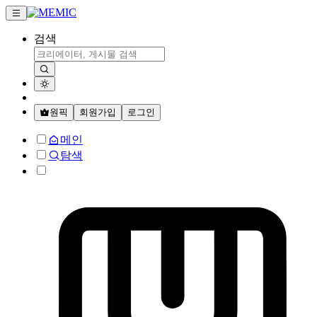
검색
원픽
회원가입
로그인
메인
탐색