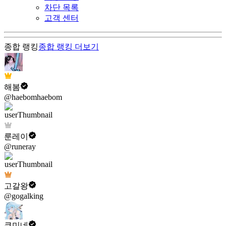
차단 목록
고객 센터
종합 랭킹
종합 랭킹
더보기
해봄
@haebomhaebom
룬레이
@runeray
고갈왕
@gogalking
쿠미네