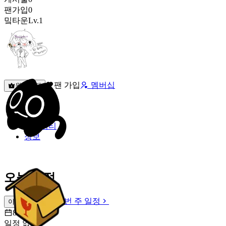
팬가입
0
밐타운
Lv.1
팬 가입
멤버십
원픽선택
밐타운
피드
커뮤니티
정보
오늘 일정
이번 주 일정
이번 주 일정
8월 8일 [토]
일정 없음