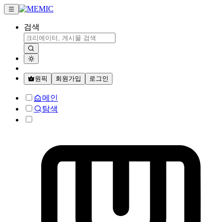
검색
원픽
회원가입
로그인
메인
탐색