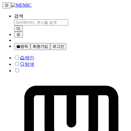
검색
원픽
회원가입
로그인
메인
탐색