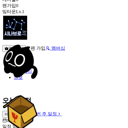
팬가입
0
밐타운
Lv.1
팬 가입
멤버십
원픽선택
밐타운
피드
커뮤니티
정보
오늘 일정
이번 주 일정
이번 주 일정
8월 7일 [금]
일정 없음