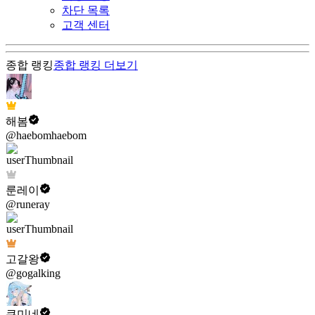
차단 목록
고객 센터
종합 랭킹
종합 랭킹
더보기
해봄
@haebomhaebom
룬레이
@runeray
고갈왕
@gogalking
쿠미네