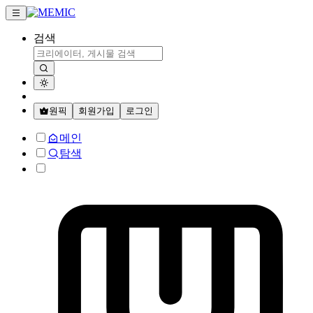
검색
원픽
회원가입
로그인
메인
탐색