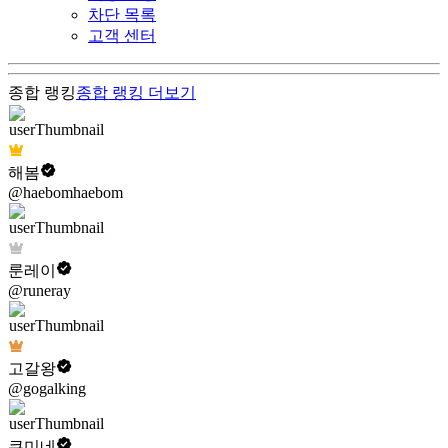
차단 목록
고객 센터
종합 랭킹
종합 랭킹
더보기
해봄
@haebomhaebom
룬레이
@runeray
고갈왕
@gogalking
쿠미네