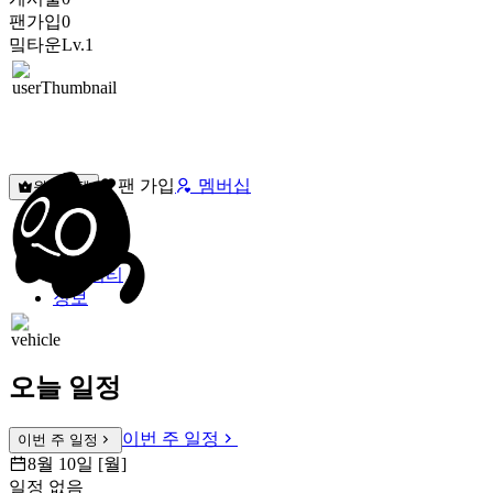
팬가입
0
밐타운
Lv.1
팬 가입
멤버십
원픽선택
밐타운
피드
커뮤니티
정보
오늘 일정
이번 주 일정
이번 주 일정
8월 10일 [월]
일정 없음