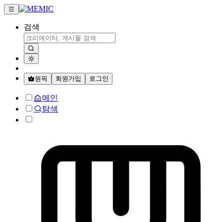
검색
원픽
회원가입
로그인
메인
탐색