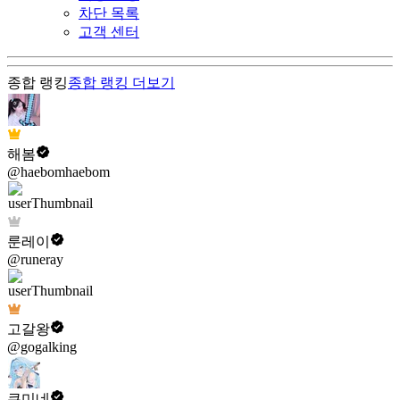
차단 목록
고객 센터
종합 랭킹
종합 랭킹
더보기
해봄
@haebomhaebom
룬레이
@runeray
고갈왕
@gogalking
쿠미네