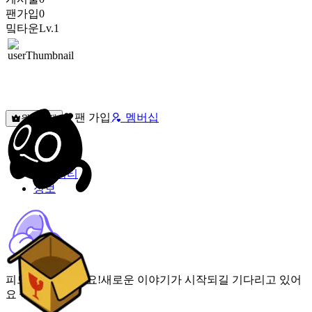
팬가입
0
밐타운
Lv.1
팬 가입
멤버십
원픽선택
밐타운
피드
커뮤니티
정보
피드가 비어있어요!
새로운 이야기가 시작되길 기다리고 있어
요 🌟