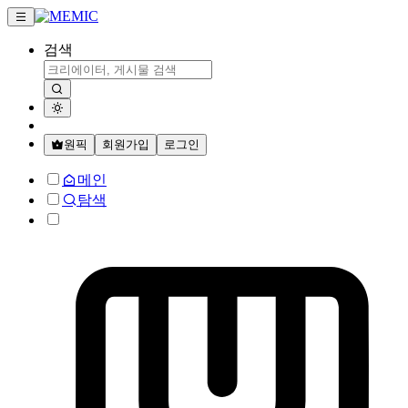
검색
원픽
회원가입
로그인
메인
탐색