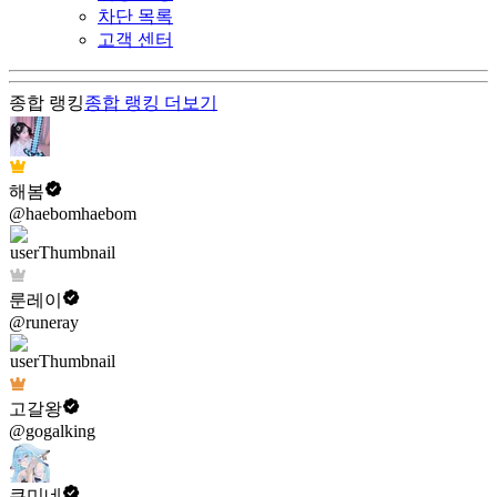
차단 목록
고객 센터
종합 랭킹
종합 랭킹
더보기
해봄
@haebomhaebom
룬레이
@runeray
고갈왕
@gogalking
쿠미네