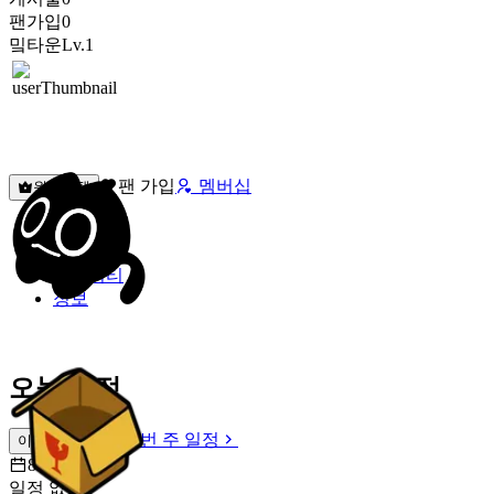
팬가입
0
밐타운
Lv.1
팬 가입
멤버십
원픽선택
밐타운
피드
커뮤니티
정보
오늘 일정
이번 주 일정
이번 주 일정
8월 8일 [토]
일정 없음