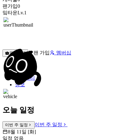
팬가입
0
밐타운
Lv.1
팬 가입
멤버십
원픽선택
밐타운
피드
커뮤니티
정보
오늘 일정
이번 주 일정
이번 주 일정
8월 11일 [화]
일정 없음