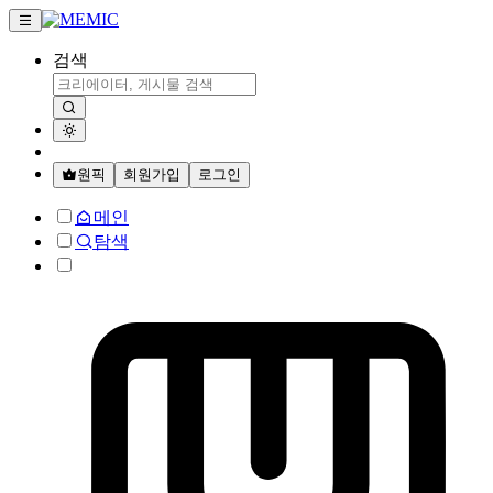
검색
원픽
회원가입
로그인
메인
탐색