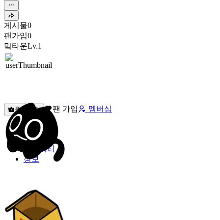
게시물
0
팬가입
0
밐타운
Lv.1
팬 가입
멤버십
원픽선택
밐타운
피드
커뮤니티
정보