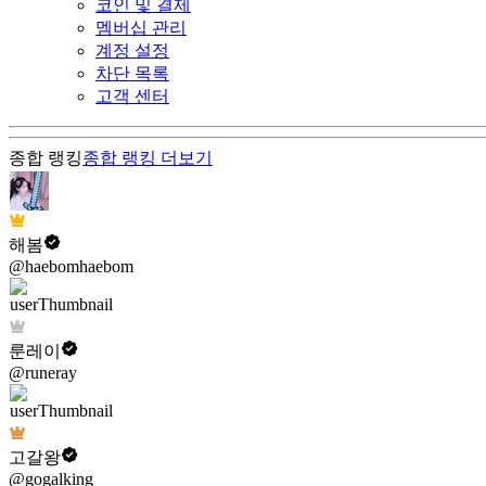
코인 및 결제
멤버십 관리
계정 설정
차단 목록
고객 센터
종합 랭킹
종합 랭킹
더보기
해봄
@haebomhaebom
룬레이
@runeray
고갈왕
@gogalking