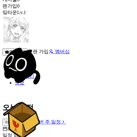
팬가입
0
밐타운
Lv.1
팬 가입
멤버십
원픽선택
밐타운
피드
커뮤니티
정보
오늘 일정
이번 주 일정
이번 주 일정
8월 7일 [금]
일정 없음