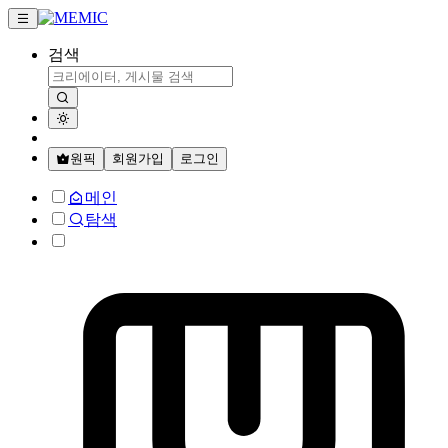
검색
원픽
회원가입
로그인
메인
탐색