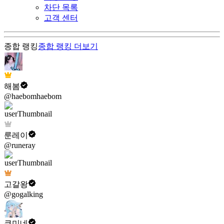
차단 목록
고객 센터
종합 랭킹
종합 랭킹
더보기
해봄
@haebomhaebom
룬레이
@runeray
고갈왕
@gogalking
쿠미네