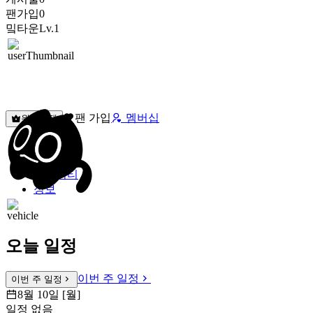
팬가입
0
밐타운
Lv.1
팬 가입
멤버십
원픽선택
밐타운
피드
커뮤니티
정보
오늘 일정
이번 주 일정
이번 주 일정
8월 10일 [월]
일정 없음