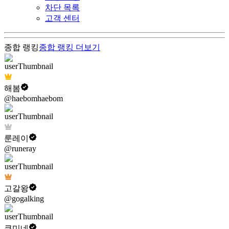
차단 목록
고객 센터
종합 랭킹
종합 랭킹
더보기
해봄
@haebomhaebom
룬레이
@runeray
고갈왕
@gogalking
쿠미네