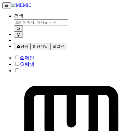
검색
원픽
회원가입
로그인
메인
탐색