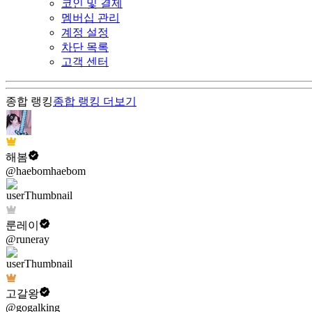
코인 및 결제
멤버십 관리
계정 설정
차단 목록
고객 센터
종합 랭킹
종합 랭킹
더보기
해봄
@haebomhaebom
룬레이
@runeray
고갈왕
@gogalking