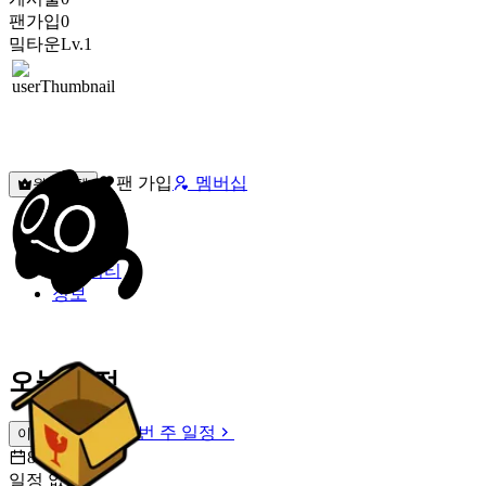
팬가입
0
밐타운
Lv.1
팬 가입
멤버십
원픽선택
밐타운
피드
커뮤니티
정보
오늘 일정
이번 주 일정
이번 주 일정
8월 7일 [금]
일정 없음