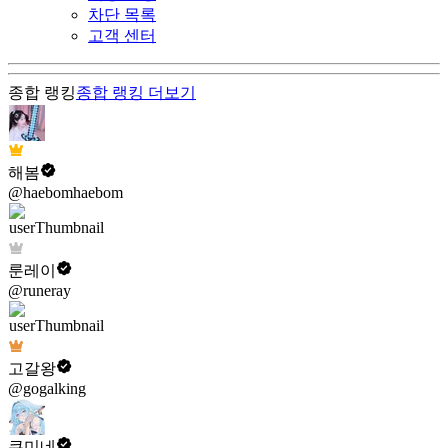
차단 목록
고객 센터
종합 랭킹
종합 랭킹
더보기
해봄
@haebomhaebom
룬레이
@runeray
고갈왕
@gogalking
쿠미네