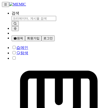
검색
원픽
회원가입
로그인
메인
탐색