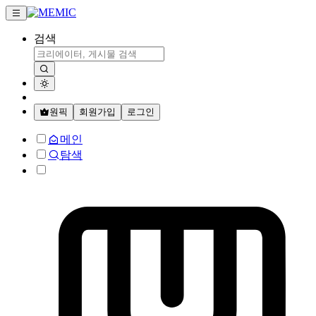
검색
원픽
회원가입
로그인
메인
탐색