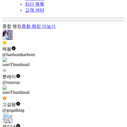
차단 목록
고객 센터
종합 랭킹
종합 랭킹
더보기
해봄
@haebomhaebom
룬레이
@runeray
고갈왕
@gogalking
쿠미네