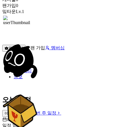
팬가입
0
밐타운
Lv.1
팬 가입
멤버십
원픽선택
밐타운
피드
커뮤니티
정보
오늘 일정
이번 주 일정
이번 주 일정
8월 9일 [일]
일정 없음