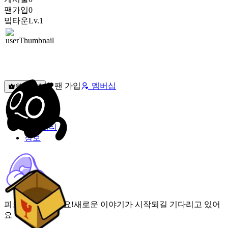
팬가입
0
밐타운
Lv.1
팬 가입
멤버십
원픽선택
밐타운
피드
커뮤니티
정보
피드가 비어있어요!
새로운 이야기가 시작되길 기다리고 있어
요 🌟