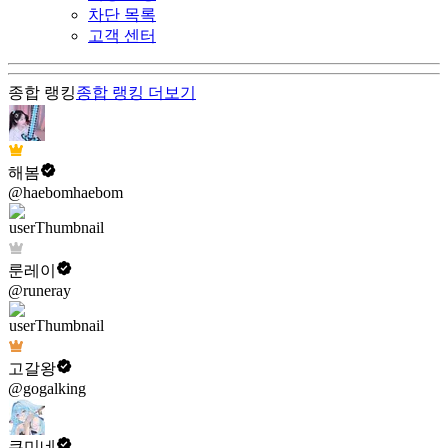
차단 목록
고객 센터
종합 랭킹
종합 랭킹
더보기
해봄
@haebomhaebom
룬레이
@runeray
고갈왕
@gogalking
쿠미네