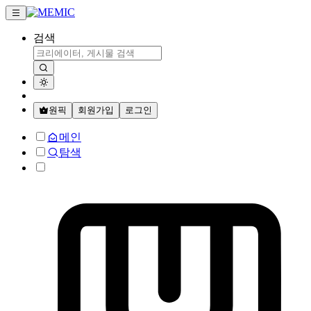
검색
원픽
회원가입
로그인
메인
탐색