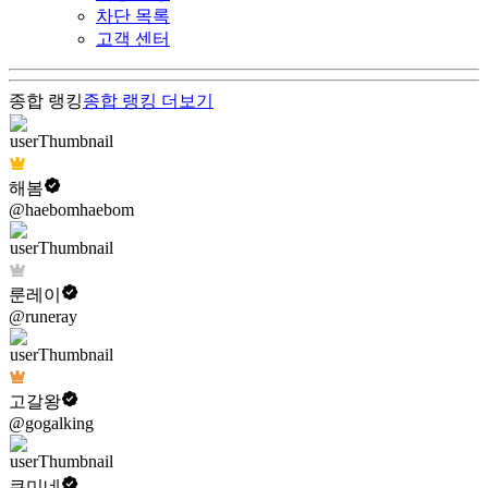
차단 목록
고객 센터
종합 랭킹
종합 랭킹
더보기
해봄
@haebomhaebom
룬레이
@runeray
고갈왕
@gogalking
쿠미네