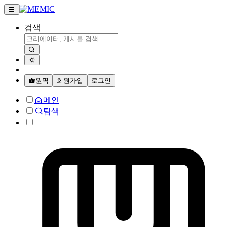
검색
원픽
회원가입
로그인
메인
탐색