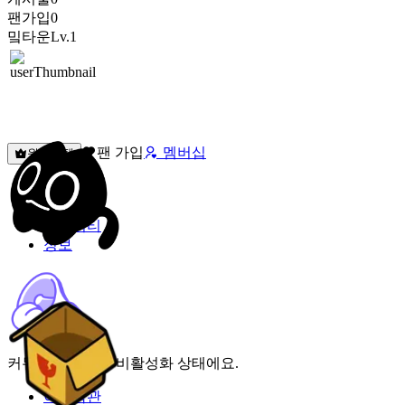
팬가입
0
밐타운
Lv.1
팬 가입
멤버십
원픽선택
밐타운
피드
커뮤니티
정보
커뮤니티 기능이 비활성화 상태에요.
이용약관