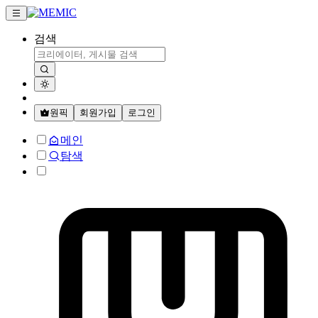
검색
원픽
회원가입
로그인
메인
탐색