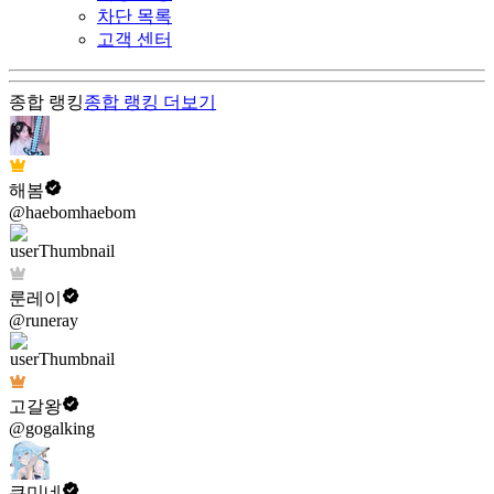
차단 목록
고객 센터
종합 랭킹
종합 랭킹
더보기
해봄
@haebomhaebom
룬레이
@runeray
고갈왕
@gogalking
쿠미네