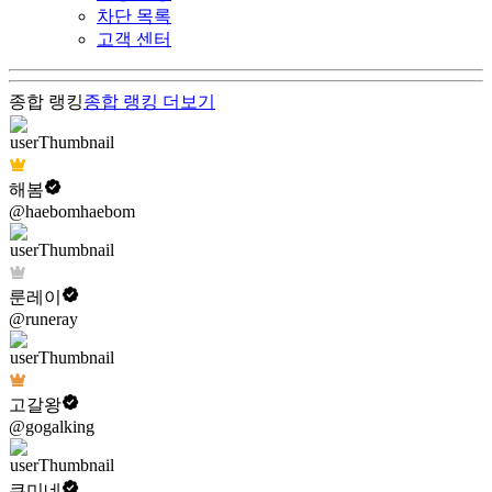
차단 목록
고객 센터
종합 랭킹
종합 랭킹
더보기
해봄
@haebomhaebom
룬레이
@runeray
고갈왕
@gogalking
쿠미네