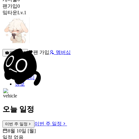
팬가입
0
밐타운
Lv.1
팬 가입
멤버십
원픽선택
밐타운
피드
커뮤니티
정보
오늘 일정
이번 주 일정
이번 주 일정
8월 10일 [월]
일정 없음