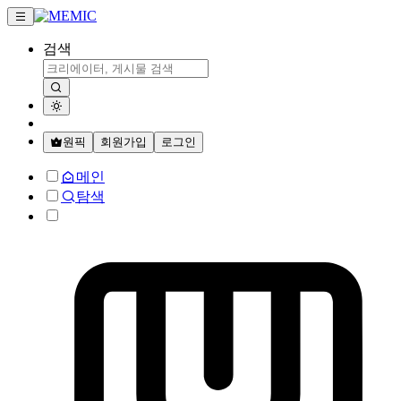
검색
원픽
회원가입
로그인
메인
탐색