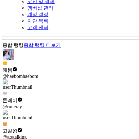
코인 및 결제
멤버십 관리
계정 설정
차단 목록
고객 센터
종합 랭킹
종합 랭킹
더보기
해봄
@haebomhaebom
룬레이
@runeray
고갈왕
@gogalking