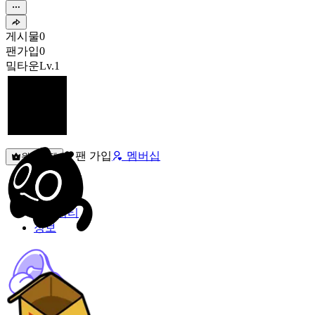
게시물
0
팬가입
0
밐타운
Lv.1
팬 가입
멤버십
원픽선택
밐타운
피드
커뮤니티
정보