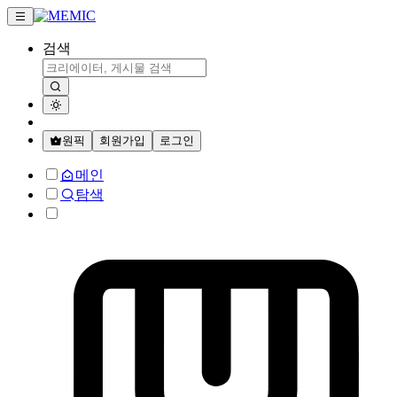
검색
원픽
회원가입
로그인
메인
탐색