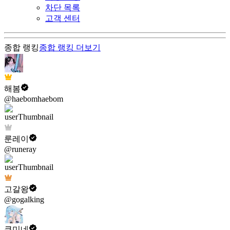
차단 목록
고객 센터
종합 랭킹
종합 랭킹
더보기
해봄
@haebomhaebom
룬레이
@runeray
고갈왕
@gogalking
쿠미네