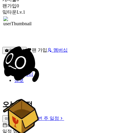
팬가입
0
밐타운
Lv.1
팬 가입
멤버십
원픽선택
밐타운
피드
커뮤니티
정보
오늘 일정
이번 주 일정
이번 주 일정
8월 8일 [토]
일정 없음