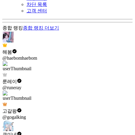
차단 목록
고객 센터
종합 랭킹
종합 랭킹
더보기
해봄
@haebomhaebom
룬레이
@runeray
고갈왕
@gogalking
쿠미네