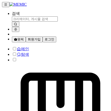
검색
원픽
회원가입
로그인
메인
탐색