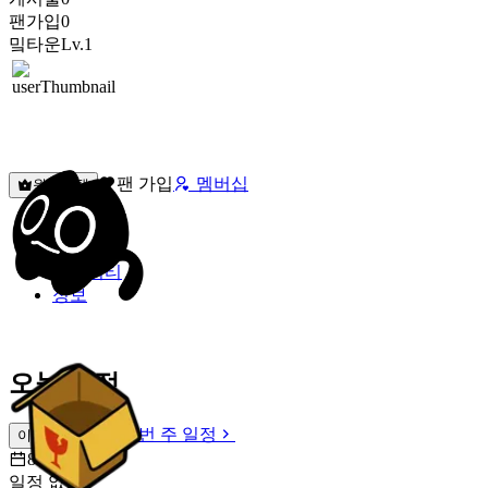
팬가입
0
밐타운
Lv.1
팬 가입
멤버십
원픽선택
밐타운
피드
커뮤니티
정보
오늘 일정
이번 주 일정
이번 주 일정
8월 7일 [금]
일정 없음