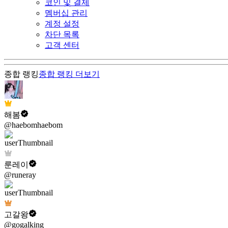
코인 및 결제
멤버십 관리
계정 설정
차단 목록
고객 센터
종합 랭킹
종합 랭킹
더보기
해봄
@haebomhaebom
룬레이
@runeray
고갈왕
@gogalking