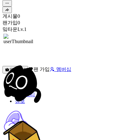
게시물
0
팬가입
0
밐타운
Lv.1
팬 가입
멤버십
원픽선택
밐타운
피드
커뮤니티
정보