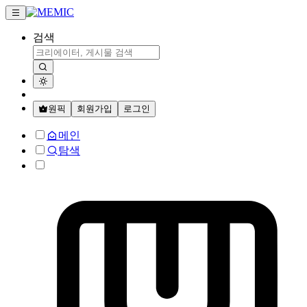
검색
원픽
회원가입
로그인
메인
탐색