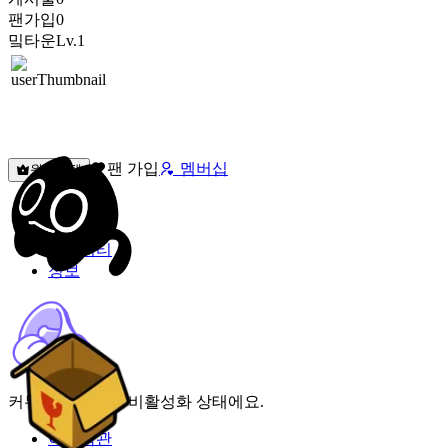
팬가입
0
밐타운
Lv.1
팬 가입
멤버십
원픽선택
밐타운
피드
커뮤니티
정보
커뮤니티 기능이 비활성화 상태에요.
이용약관