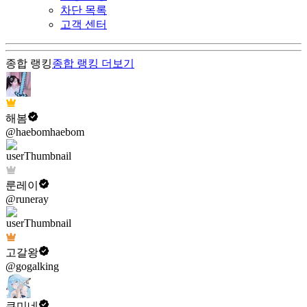
차단 목록
고객 센터
종합 랭킹
종합 랭킹
더보기
해봄
@haebomhaebom
룬레이
@runeray
고갈왕
@gogalking
쿠미네