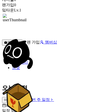
팬가입
0
밐타운
Lv.1
팬 가입
멤버십
원픽선택
밐타운
피드
커뮤니티
정보
오늘 일정
이번 주 일정
이번 주 일정
8월 8일 [토]
일정 없음