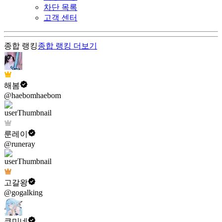
차단 목록
고객 센터
종합 랭킹
종합 랭킹
더보기
해봄
@haebomhaebom
룬레이
@runeray
고갈왕
@gogalking
쿠미네