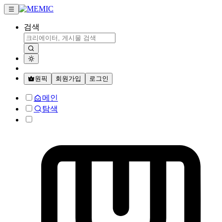
검색
원픽
회원가입
로그인
메인
탐색