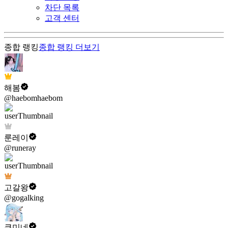
차단 목록
고객 센터
종합 랭킹
종합 랭킹
더보기
해봄
@haebomhaebom
룬레이
@runeray
고갈왕
@gogalking
쿠미네