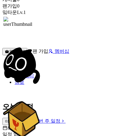
팬가입
0
밐타운
Lv.1
팬 가입
멤버십
원픽선택
밐타운
피드
커뮤니티
정보
오늘 일정
이번 주 일정
이번 주 일정
8월 8일 [토]
일정 없음