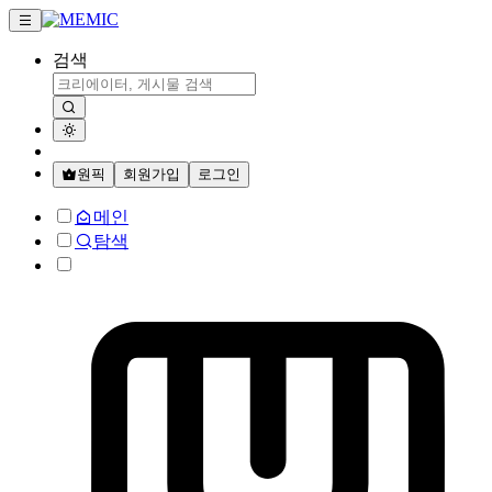
검색
원픽
회원가입
로그인
메인
탐색