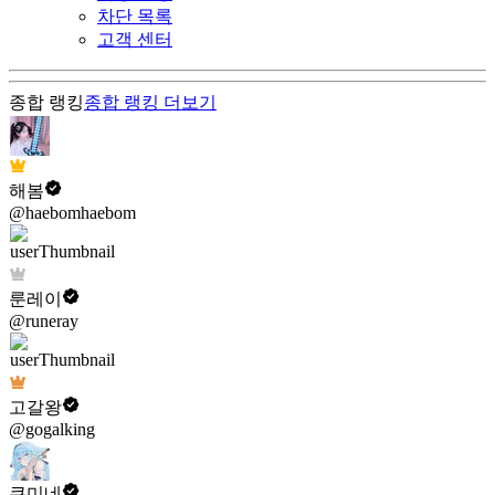
차단 목록
고객 센터
종합 랭킹
종합 랭킹
더보기
해봄
@haebomhaebom
룬레이
@runeray
고갈왕
@gogalking
쿠미네