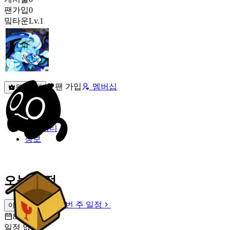
팬가입
0
밐타운
Lv.1
팬 가입
멤버십
원픽선택
밐타운
피드
커뮤니티
정보
오늘 일정
이번 주 일정
이번 주 일정
8월 9일 [일]
일정 없음