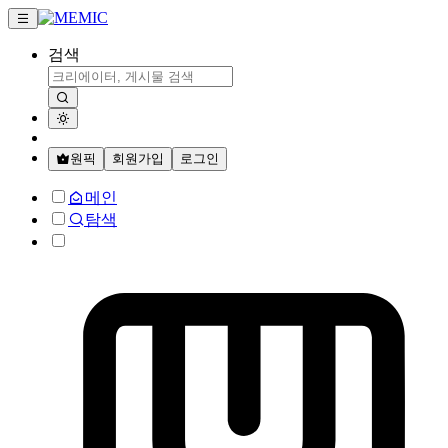
검색
원픽
회원가입
로그인
메인
탐색