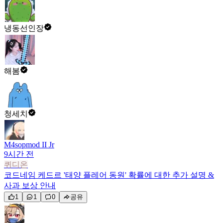
냉동선인장
해봄
청세치
M4sopmod II Jr
9시간 전
퀴디온
코드네임 케드르 '태양 플레어 동원' 확률에 대한 추가 설명 &
사과 보상 안내
1
1
0
공유