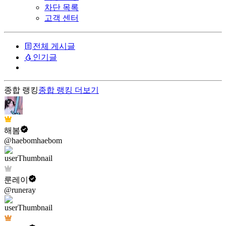
차단 목록
고객 센터
전체 게시글
인기글
종합 랭킹
종합 랭킹
더보기
해봄
@haebomhaebom
룬레이
@runeray