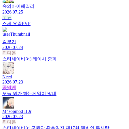
숲의아이패밀리
2026.07.25
고뇨
스세 요즘PVP
김부기
2026.07.24
퀴디온
스타세이비어) 레이시 중파
Need
2026.07.23
종말맨
오늘 뭔가 하는게임이 많네
M4sopmod II Jr
2026.07.23
퀴디온
스타세이비어 구원단 관측일지 제17화 해변의 두사람