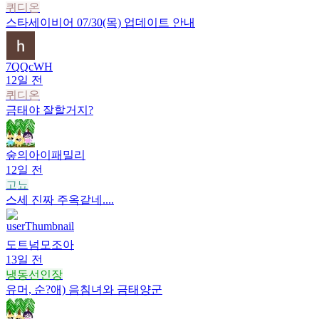
퀴디온
스타세이비어 07/30(목) 업데이트 안내
7QQcWH
12일 전
퀴디온
금태야 잘할거지?
숲의아이패밀리
12일 전
고뇨
스세 진짜 주옥같네....
도트넘모조아
13일 전
냉동선인장
유머, 순?애) 음침녀와 금태양군