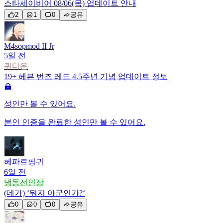
스타세이비어 08/06(목) 업데이트 안내
2
1
0
공유
M4sopmod II Jr
5일 전
퀴디온
19+
헤븐 번즈 레드 4.5주년 기념 업데이트 정보
성인만 볼 수 있어요.
본인 인증을 완료한 성인만 볼 수 있어요.
헤파르핑귀
6일 전
냉동선인장
(데가) ‘뭐지 아군인가?‘
0
0
0
공유