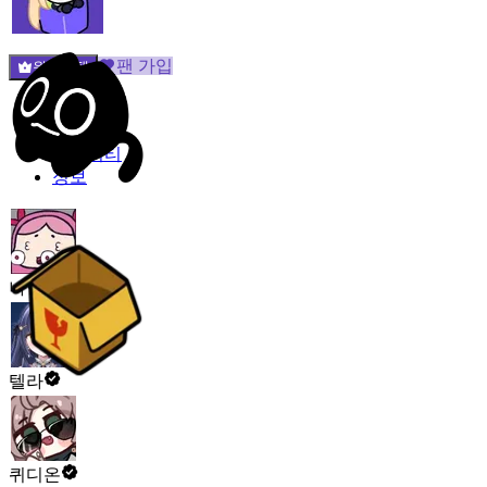
팬 가입
원픽선택
밐타운
피드
커뮤니티
정보
나힝구
텔라
퀴디온