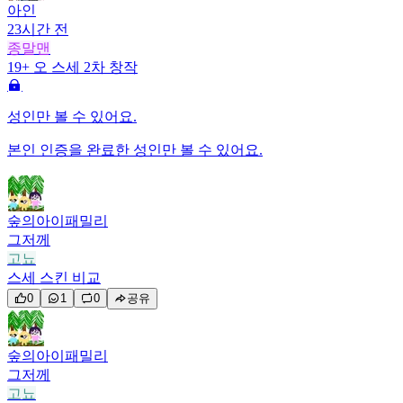
아인
23시간 전
종말맨
19+
오 스세 2차 창작
성인만 볼 수 있어요.
본인 인증을 완료한 성인만 볼 수 있어요.
숲의아이패밀리
그저께
고뇨
스세 스킨 비교
0
1
0
공유
숲의아이패밀리
그저께
고뇨