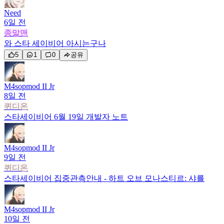
Need
6일 전
종말맨
와 스타 세이비어 아시는구나
5
1
0
공유
M4sopmod II Jr
8일 전
퀴디온
스타세이비어 6월 19일 개발자 노트
M4sopmod II Jr
9일 전
퀴디온
스타세이비어 집중관측안내 - 하트 오브 모나스티르: 샤를
M4sopmod II Jr
10일 전