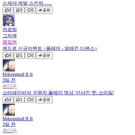
스세야 제발 스킨하.......
0
3
0
공유
까르빙
그저께
종말맨
케드르 신규이벤트 <플레어 - 알레킨 디펜스>
0
1
0
공유
M4sopmod II Jr
3일 전
퀴디온
스타세이비어 구원자 플레이 영상 '선샤인 캣: 스마일'
2
1
0
공유
M4sopmod II Jr
3일 전
퀴디온